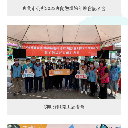
宜蘭市公所2022宜蘭熊讚跨年晚會記者會
碩明綠能開工記者會