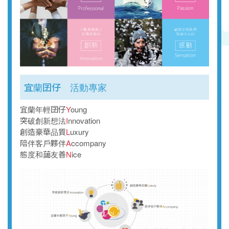
宜蘭囝仔 活動專家
宜蘭年輕囝仔
Y
oung
突破創新想法
I
nnovation
創造豪華品質
L
uxury
陪伴客戶夥伴
A
ccompany
態度和藹友善
N
ice